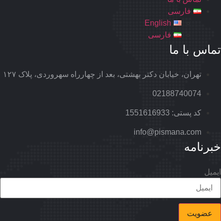
فارسی
English
فارسی
ماس با ما
تهران، خیابان دکتر بهشتی، بعد از چهارراه سهروردی، پلاک ۱۲۷
02188740074
کد پستی: 1551616933
info@pismana.com
برنامه
یمیل
عضویت